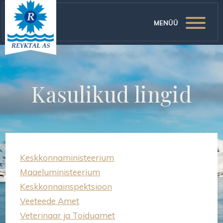
MENÜÜ
Kasulikud lingid
Keskkonnaministeerium
Maaeluministeerium
Keskkonnainspektsioon
Veeteede Amet
Veterinaar ja Toiduamet